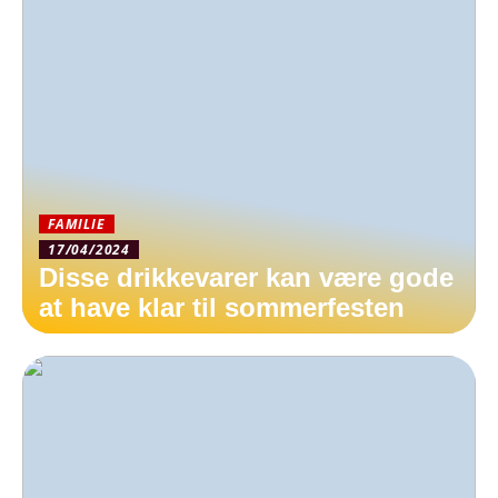
FAMILIE
17/04/2024
Disse drikkevarer kan være gode
at have klar til sommerfesten