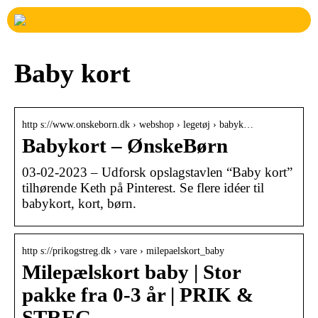
Baby kort
http s://www.onskeborn.dk › webshop › legetøj › babyk…
Babykort – ØnskeBørn
03-02-2023 – Udforsk opslagstavlen “Baby kort”
tilhørende Keth på Pinterest. Se flere idéer til
babykort, kort, børn.
http s://prikogstreg.dk › vare › milepaelskort_baby
Milepælskort baby | Stor
pakke fra 0-3 år | PRIK &
STREG