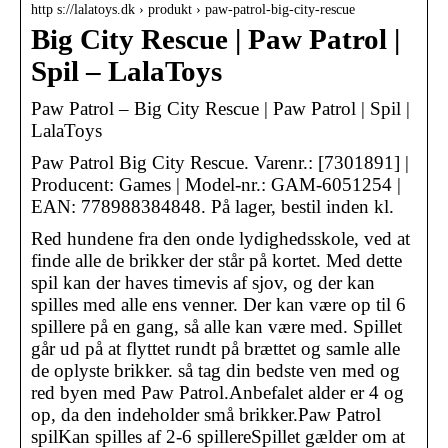
http s://lalatoys.dk › produkt › paw-patrol-big-city-rescue
Big City Rescue | Paw Patrol |
Spil – LalaToys
Paw Patrol – Big City Rescue | Paw Patrol | Spil |
LalaToys
Paw Patrol Big City Rescue. Varenr.: [7301891] |
Producent: Games | Model-nr.: GAM-6051254 |
EAN: 778988384848. På lager, bestil inden kl.
Red hundene fra den onde lydighedsskole, ved at
finde alle de brikker der står på kortet. Med dette
spil kan der haves timevis af sjov, og der kan
spilles med alle ens venner. Der kan være op til 6
spillere på en gang, så alle kan være med. Spillet
går ud på at flyttet rundt på brættet og samle alle
de oplyste brikker. så tag din bedste ven med og
red byen med Paw Patrol.Anbefalet alder er 4 og
op, da den indeholder små brikker.Paw Patrol
spilKan spilles af 2-6 spillereSpillet gælder om at