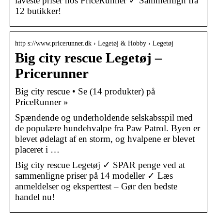
laveste priser hos PriceRunner ✓ Sammenlign fra
12 butikker!
http s://www.pricerunner.dk › Legetøj & Hobby › Legetøj
Big city rescue Legetøj –
Pricerunner
Big city rescue • Se (14 produkter) på
PriceRunner »
Spændende og underholdende selskabsspil med
de populære hundehvalpe fra Paw Patrol. Byen er
blevet ødelagt af en storm, og hvalpene er blevet
placeret i …
Big city rescue Legetøj ✓ SPAR penge ved at
sammenligne priser på 14 modeller ✓ Læs
anmeldelser og eksperttest – Gør den bedste
handel nu!