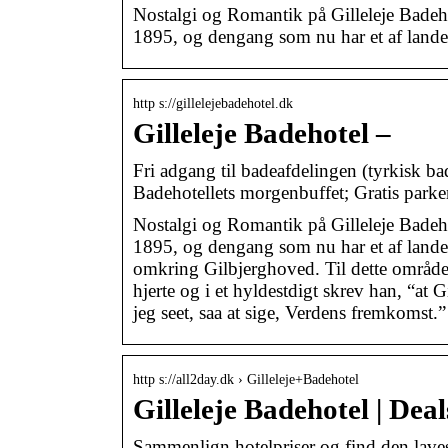
Nostalgi og Romantik på Gilleleje Badeho
1895, og dengang som nu har et af lande
http s://gillelejebadehotel.dk
Gilleleje Badehotel –
Fri adgang til badeafdelingen (tyrkisk b
Badehotellets morgenbuffet; Gratis parke
Nostalgi og Romantik på Gilleleje Badeho
1895, og dengang som nu har et af landet
omkring Gilbjerghoved. Til dette område t
hjerte og i et hyldestdigt skrev han, “at 
jeg seet, saa at sige, Verdens fremkomst.”
http s://all2day.dk › Gilleleje+Badehotel
Gilleleje Badehotel | Dea
Sammenlign hotelpriser og find den lavest