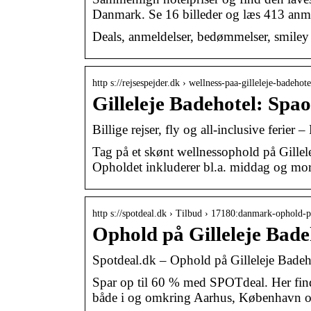
Danmark. Se 16 billeder og læs 413 anme
Deals, anmeldelser, bedømmelser, smiley o
http s://rejsespejder.dk › wellness-paa-gilleleje-badehote
Gilleleje Badehotel: Spa
Billige rejser, fly og all-inclusive ferier 
Tag på et skønt wellnessophold på Gillel
Opholdet inkluderer bl.a. middag og m
http s://spotdeal.dk › Tilbud › 17180:danmark-ophold
Ophold på Gilleleje Bad
Spotdeal.dk – Ophold på Gilleleje Badeh
Spar op til 60 % med SPOTdeal. Her find
både i og omkring Aarhus, København o