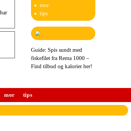
mor
 har
tips
Guide: Spis sundt med
fiskefilet fra Rema 1000 –
Find tilbud og kalorier her!
mor
tips