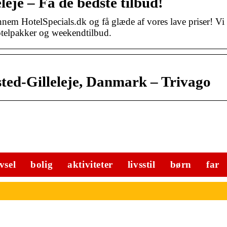
eleje – Få de bedste tilbud!
ennem HotelSpecials.dk og få glæde af vores lave priser! Vi
hotelpakker og weekendtilbud.
sted-Gilleleje, Danmark – Trivago
ivsel
bolig
aktiviteter
livsstil
børn
far