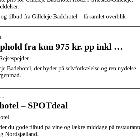
ldelser.
g tilbud fra Gilleleje Badehotel – få samlet overblik
l
ophold fra kun 975 kr. pp inkl …
– Rejsespejder
eje Badehotel, der byder på selvforkælelse og ren nydelse.
orgenmad.
-p…
ehotel – SPOTdeal
otel
er du gode tilbud på vine og lækre middage på restaurant
g Nordsjælland.