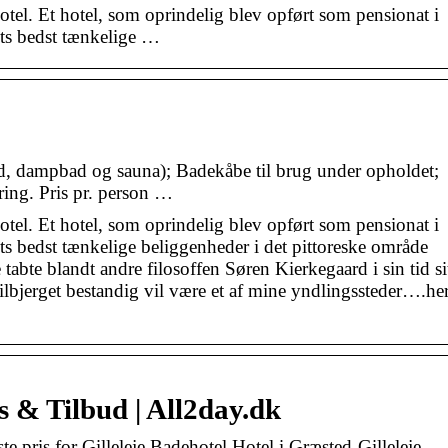
tel. Et hotel, som oprindelig blev opført som pensionat i
ts bedst tænkelige …
ad, dampbad og sauna); Badekåbe til brug under opholdet;
ring. Pris pr. person …
tel. Et hotel, som oprindelig blev opført som pensionat i
s bedst tænkelige beliggenheder i det pittoreske område
abte blandt andre filosoffen Søren Kierkegaard i sin tid si
Gilbjerget bestandig vil være et af mine yndlingssteder….he
ls & Tilbud | All2day.dk
e pris for Gilleleje Badehotel Hotel i Græsted-Gilleleje,