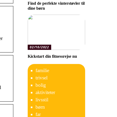
Find de perfekte vinterstøvler til
dine børn
er
02/10/2022
Kickstart din fitnessrejse nu
familie
trivsel
bolig
l
aktiviteter
livsstil
børn
far