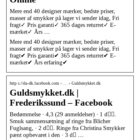
Mere end 40 designer mærker, bedste priser,
masser af smykker på lager vi sender idag, Fri
fragt✓ Pris garanti✓ 365 dages returret✓ E-
mærket✓ Års …
Mere end 40 designer mærker, bedste priser,
masser af smykker på lager vi sender idag, Fri
fragt✔ Pris garanti✔ 365 dages returret✔ E-
mærket✔ Års erfaring✔
http s://da-dk.facebook.com › … › Guldsmykket.dk
Guldsmykket.dk |
Frederikssund – Facebook
Bedømmelse · 4,3 (29 anmeldelser) · 1 d󰞋󰟠.
Smuk sammensætning af ringe fra Blicher
Fuglsang, · 2 d󰞋󰟠. Ringe fra Christina Smykker
pænt opbevaret i den · 3 d󰞋 …