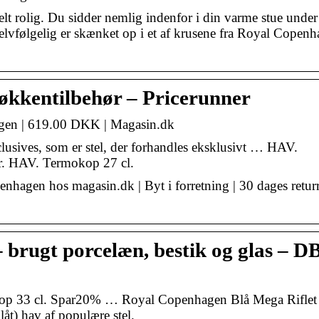
lt rolig. Du sidder nemlig indenfor i din varme stue under
lvfølgelig er skænket op i et af krusene fra Royal Copen
kkentilbehør – Pricerunner
gen | 619.00 DKK | Magasin.dk
sives, som er stel, der forhandles eksklusivt … HAV.
er. HAV. Termokop 27 cl.
agen hos magasin.dk | Byt i forretning | 30 dages returr
brugt porcelæn, bestik og glas – D
op 33 cl. Spar20% … Royal Copenhagen Blå Mega Riflet
t) hav af populære stel.