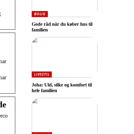
g
BOLIG
Gode råd når du køber hus til
familien
har
LIVSSTIL
har
Joha: Uld, silke og komfort til
hele familien
de
erco