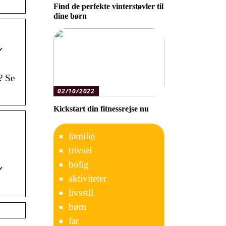
Find de perfekte vinterstøvler til
dine børn
✓
? Se
02/10/2022
Kickstart din fitnessrejse nu
familie
trivsel
bolig
✓
aktiviteter
livsstil
børn
far