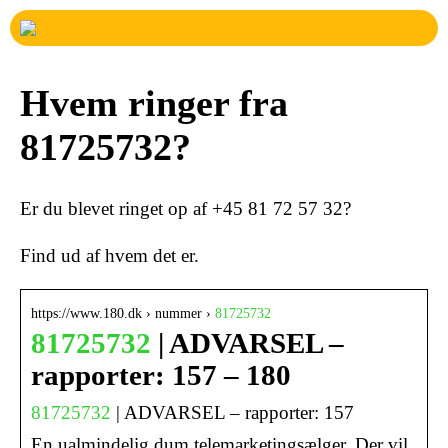
Hvem ringer fra
81725732?
Er du blevet ringet op af +45 81 72 57 32?
Find ud af hvem det er.
https://www.180.dk › nummer ›
81725732
81725732
| ADVARSEL –
rapporter: 157 – 180
81725732
| ADVARSEL – rapporter: 157
En ualmindelig dum telemarketingsælger, Der vil