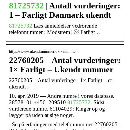
81725732
| Antall vurderinger:
1 – Farligt Danmark ukendt
81725732
Læs anmeldelser vedrørende
telefonnummer : Modstrøm! 🙁 Farligt …
https://www.ukendtnummer.dk › nummer
22760205 – Antal vurderinger:
1× Farligt – Ukendt nummer
22760205 – Antal vurderinger: 1× Farligt – et
ukendt…
10. apr. 2019 — Andre numre i vores database.
28578101 +4561209510
81725732
. Sidst
vurderede numre. 61104029: Ringer op og
lægger på uden at sige noget.
. Se på erfaringer med telefonnummer 22760205: