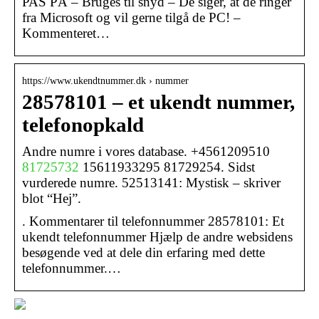
PAS PÅ – Bruges til snyd – De siger, at de ringer
fra Microsoft og vil gerne tilgå de PC! –
Kommenteret…
https://www.ukendtnummer.dk › nummer
28578101 – et ukendt nummer,
telefonopkald
Andre numre i vores database. +4561209510
81725732
15611933295 81729254. Sidst
vurderede numre. 52513141: Mystisk – skriver
blot “Hej”.
. Kommentarer til telefonnummer 28578101: Et
ukendt telefonnummer Hjælp de andre websidens
besøgende ved at dele din erfaring med dette
telefonnummer.…