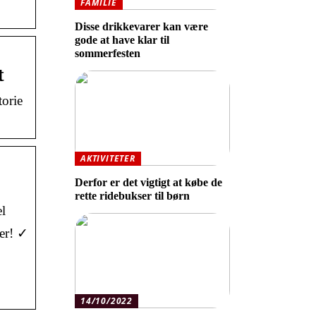
FAMILIE
Disse drikkevarer kan være
gode at have klar til
sommerfesten
t
torie
AKTIVITETER
Derfor er det vigtigt at købe de
rette ridebukser til børn
l
ter! ✓
14/10/2022