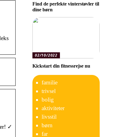
Find de perfekte vinterstøvler til
dine børn
deks
02/10/2022
Kickstart din fitnessrejse nu
familie
trivsel
bolig
aktiviteter
livsstil
børn
ter! ✓
far