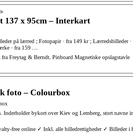
de
 137 x 95cm – Interkart
eder på lærred ; Fotopapir · fra 149 kr ; Lærredsbilleder · 
mærke · fra 159 …
fra Freytag & Berndt. Pinboard Magnetiske opslagstavle
k foto – Colourbox
rbox
nderholder bykort over Kiev og Lemberg, stort navne i
y-free online ✓ Inkl. alle billedrettigheder ✓ Billeder i 