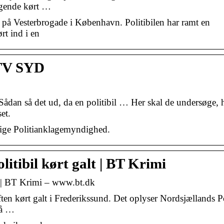
lgende kørt …
t på Vesterbrogade i København. Politibilen har ramt en
rt ind i en
– TV SYD
 Sådan så det ud, da en politibil … Her skal de undersøge,
set.
gige Politianklagemyndighed.
litibil kørt galt | BT Krimi
lt | BT Krimi – www.bt.dk
ten kørt galt i Frederikssund. Det oplyser Nordsjællands Po
på …