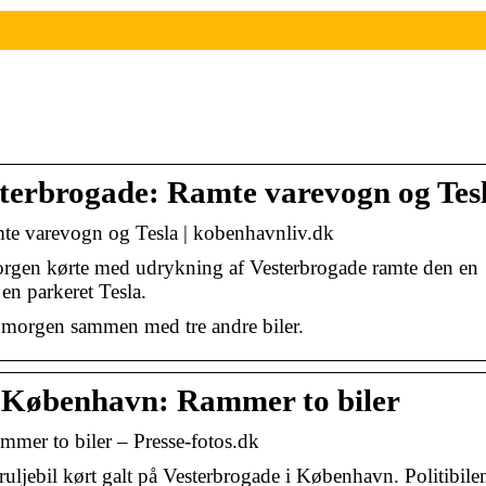
esterbrogade: Ramte varevogn og Tes
amte varevogn og Tesla | kobenhavnliv.dk
morgen kørte med udrykning af Vesterbrogade ramte den en
en parkeret Tesla.
g morgen sammen med tre andre biler.
t i København: Rammer to biler
ammer to biler – Presse-fotos.dk
uljebil kørt galt på Vesterbrogade i København. Politibile