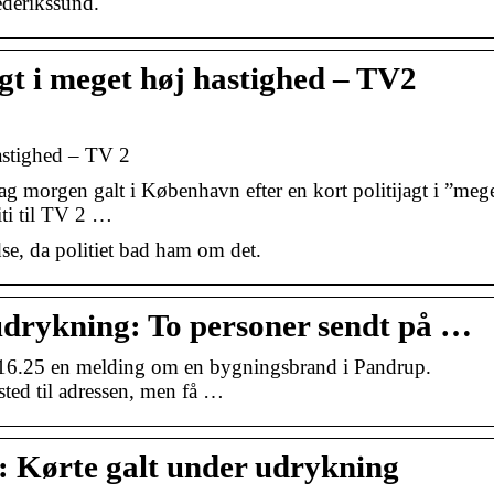
rederikssund.
jagt i meget høj hastighed – TV2
 hastighed – TV 2
ag morgen galt i København efter en kort politijagt i ”meg
ti til TV 2 …
se, da politiet bad ham om det.
 udrykning: To personer sendt på …
k 16.25 en melding om en bygningsbrand i Pandrup.
sted til adressen, men få …
e: Kørte galt under udrykning