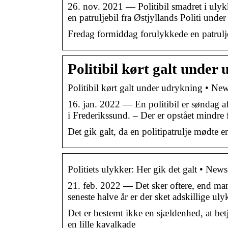
26. nov. 2021 — Politibil smadret i uly
en patruljebil fra Østjyllands Politi unde
Fredag formiddag forulykkede en patrulje
Politibil kørt galt unde
Politibil kørt galt under udrykning • Ne
16. jan. 2022 — En politibil er søndag 
i Frederikssund. – Der er opstået mindre
Det gik galt, da en politipatrulje mødte 
Politiets ulykker: Her gik det galt • New
21. feb. 2022 — Det sker oftere, end man m
seneste halve år er der sket adskillige uly
Det er bestemt ikke en sjældenhed, at betj
en lille kavalkade