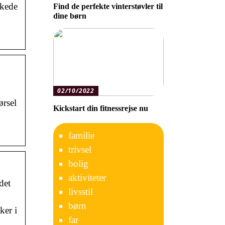
kkede
Find de perfekte vinterstøvler til
dine børn
02/10/2022
ørsel
Kickstart din fitnessrejse nu
familie
trivsel
bolig
aktiviteter
det
livsstil
børn
ker i
far