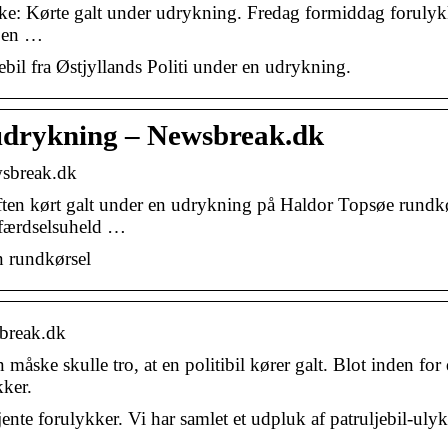
kke: Kørte galt under udrykning. Fredag formiddag foruly
r en …
bil fra Østjyllands Politi under en udrykning.
r udrykning – Newsbreak.dk
wsbreak.dk
aften kørt galt under en udrykning på Haldor Topsøe rundk
 færdselsuheld …
en rundkørsel
sbreak.dk
åske skulle tro, at en politibil kører galt. Blot inden for 
kker.
ente forulykker. Vi har samlet et udpluk af patruljebil-ulyk