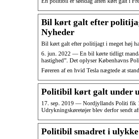
En politibil er søndag aften kørt galt i F
Bil kørt galt efter politi
Nyheder
Bil kørt galt efter politijagt i meget høj
6. jun. 2022 — En bil kørte tidligt mand
hastighed”. Det oplyser Københavns Poli
Føreren af en hvid Tesla nægtede at stand
Politibil kørt galt under
17. sep. 2019 — Nordjyllands Politi fi
Udrykningskøretøjer blev derfor sendt af
Politibil smadret i ulykk