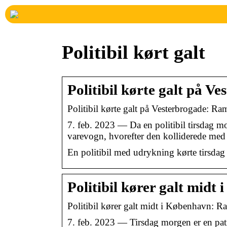
Politibil kørt galt
Politibil kørte galt på V
Politibil kørte galt på Vesterbrogade: R
7. feb. 2023 — Da en politibil tirsdag 
varevogn, hvorefter den kolliderede med 
En politibil med udrykning kørte tirsda
Politibil kører galt mid
Politibil kører galt midt i København: R
7. feb. 2023 — Tirsdag morgen er en patr