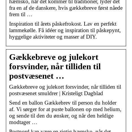
hæmsko, når det kommer til traditioner, lyder det
fra en af de danskere, hvis gækkebreve først nåede
frem til …
Inspiration til årets påskefrokost. Lav en perfekt
lammekølle. Få idéer og inspiration til påskepynt,
hyggelige aktiviteter og masser af DIY.
Gækkebreve og julekort
forsvinder, når tilliden til
postvæsenet …
Gækkebreve og julekort forsvinder, når tilliden til
postvæsenet smuldrer | Kristeligt Dagblad
Send en ballon Gækkebrev til person du holder
af. Vi sørger for at puste ballonen op med helium,
og sende til den du ønsker, og når den heldige
modtager …
Postnord kan være en rigtig hæmsko, når det