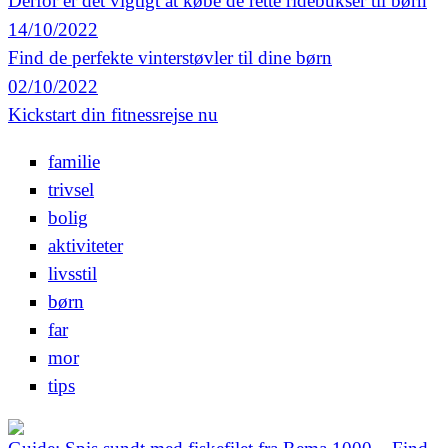
Derfor er det vigtigt at købe de rette ridebukser til børn
14/10/2022
Find de perfekte vinterstøvler til dine børn
02/10/2022
Kickstart din fitnessrejse nu
familie
trivsel
bolig
aktiviteter
livsstil
børn
far
mor
tips