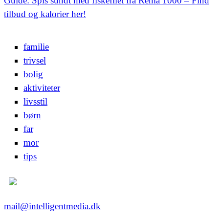
Guide: Spis sundt med fiskefilet fra Rema 1000 – Find
tilbud og kalorier her!
familie
trivsel
bolig
aktiviteter
livsstil
børn
far
mor
tips
mail@intelligentmedia.dk