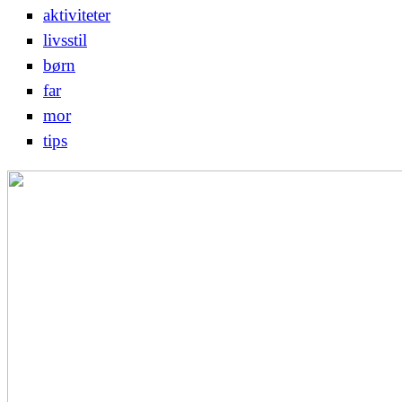
aktiviteter
livsstil
børn
far
mor
tips